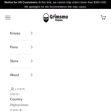
Skip to content
Notice for US Customers:
At this time, we cannot ship orders lower than $300 USD.
We apologize for the inconvenience this may cause.
Grimsmo Knives
Navigation menu
Cart
Knives
Pens
Store
About
LOGIN
USD $
Country
Afghanistan
(USD $)